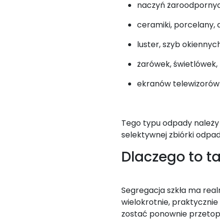
naczyń żaroodpornyc
ceramiki, porcelany, d
luster, szyb okienny
żarówek, świetlówek, 
ekranów telewizorów 
Tego typu odpady należy
selektywnej zbiórki odp
Dlaczego to t
Segregacja szkła ma rea
wielokrotnie, praktycznie 
zostać ponownie przetopi