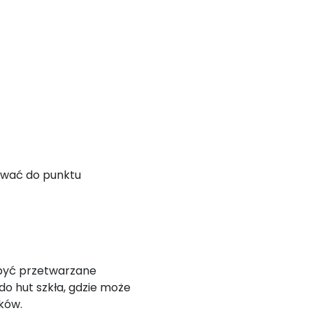
awać do punktu
 być przetwarzane
 do hut szkła, gdzie może
ków.