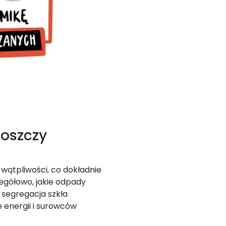
goszczy
wątpliwości, co dokładnie
egółowo, jakie odpady
a segregacja szkła
 energii i surowców