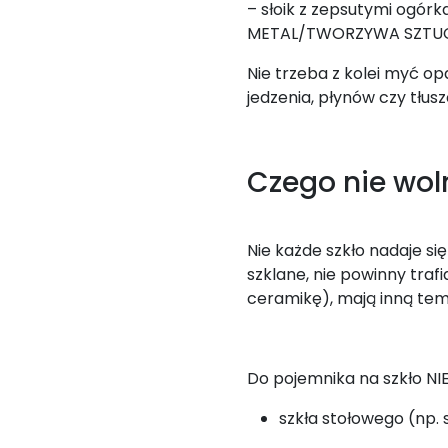
– słoik z zepsutymi ogórk
METAL/TWORZYWA SZTUCZNE
Nie trzeba z kolei myć op
jedzenia, płynów czy tłus
Czego nie wol
Nie każde szkło nadaje si
szklane, nie powinny traf
ceramikę), mają inną tem
Do pojemnika na szkło N
szkła stołowego (np. 