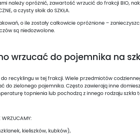
ami należy opróżnić, zawartość wrzucić do frakcji BIO, nak
, a czysty słoik do SZKŁA.
akowań, o ile zostały całkowicie opróżnione – zanieczysz
zczów są niedozwolone.
no wrzucać do pojemnika na szk
ę do recyklingu w tej frakcji. Wiele przedmiotów codzienn
iać do zielonego pojemnika. Często zawierają inne domiesz
peraturę topnienia lub pochodzą z innego rodzaju szkła 
IE WRZUCAMY:
szklanek, kieliszków, kubków),