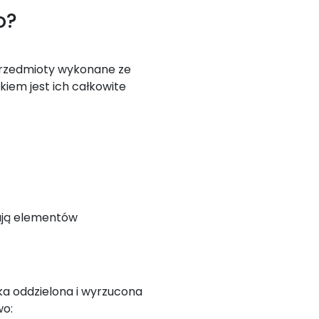
o?
przedmioty wykonane ze
kiem jest ich całkowite
mają elementów
a oddzielona i wyrzucona
wo: