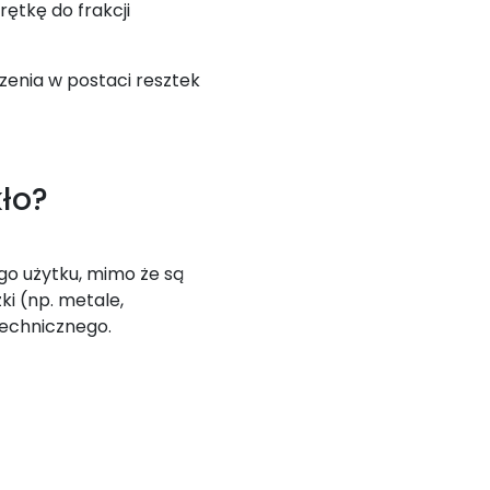
rętkę do frakcji
czenia w postaci resztek
ło?
ego użytku, mimo że są
ki (np. metale,
technicznego.