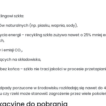
lingowi szkła:
 naturalnych (np. piasku, wapnia, sody),
cia energii – recykling szkła zużywa nawet o 25% mniej en
ch,
i emisji CO₂,
jących na składowiska,
bez końca – szkło nie traci jakości w procesie przetapiani
 odpady porzucone w środowisku rozkładają się nawet do 4
u czy rzeki może stanowić zagrożenie przez wiele pokoleń
kacyjne do pobrania