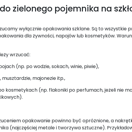
o zielonego pojemnika na szkł
rzucamy wyłącznie opakowania szklane. Są to wszystkie 
 opakowania dla żywności, napojów lub kosmetyków. Warun
leży wrzucać:
ojach (np. po wodzie, sokach, winie, piwie),
 musztardzie, majonezie itp.,
o kosmetykach (np. flakoniki po perfumach, jeżeli nie 
tikowych).
zuceniem opakowanie powinno być opróżnione, a nakrętk
ka (najczęściej metale i tworzywa sztuczne). Przykłado