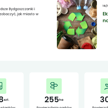
16
dsze Bydgoszczanki i
E
zobaczyć, jak miasto w
n
8
255
3
szt.
ha
zystanków
Powierzchnia parków
Powierzch