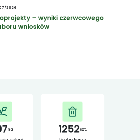
/07/2026
koprojekty – wyniki czerwcowego
aboru wniosków
07
1252
ha
szt.
nia zieleni
Liczba koszy