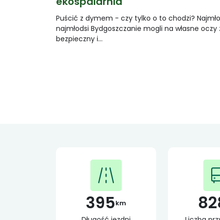
ekospalarnia
Puścić z dymem - czy tylko o to chodzi? Najmło
najmłodsi Bydgoszczanie mogli na własne oczy 
bezpieczny i…
395
82
km
Długość jezdni
Liczba pr