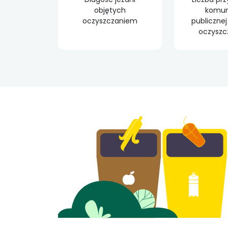
objętych
komuni
oczyszczaniem
publicznej
oczysz