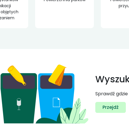
kacji
przyu
 objętych
czaniem
Wyszuk
Sprawdź gdzie
Przejdź