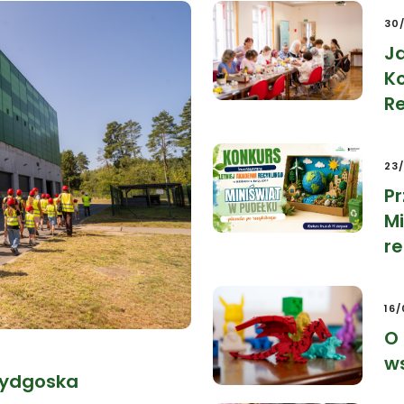
30
J
Ko
Re
23
P
Mi
re
16
O 
w
 bydgoska