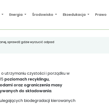
a
Energia
Środowisko
Ekoedukacja
Prawo
owanej, sprawdź gdzie wyrzucić odpad
6 r. o utrzymaniu czystości i porządku w
015
poziomach recyklingu,
todami oraz ograniczenia masy
zywanych do składowania
.
legających biodegradacji kierowanych