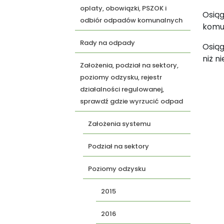
oplaty, obowiązki, PSZOK i
Osiąg
odbiór odpadów komunalnych
komun
Rady na odpady
Osiąg
niż n
Założenia, podział na sektory,
poziomy odzysku, rejestr
działalności regulowanej,
sprawdź gdzie wyrzucić odpad
Założenia systemu
Podział na sektory
Poziomy odzysku
2015
2016