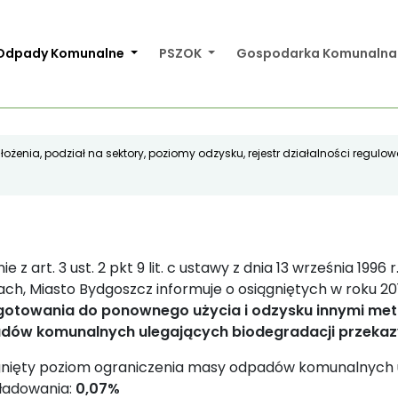
Odpady Komunalne
PSZOK
Gospodarka Komunaln
łożenia, podział na sektory, poziomy odzysku, rejestr działalności regul
ie z art. 3 ust. 2 pkt 9 lit. c ustawy z dnia 13 września 199
ch, Miasto Bydgoszcz informuje o osiągniętych w roku 2
gotowania do ponownego użycia i odzysku innymi me
dów komunalnych ulegających biodegradacji przeka
gnięty poziom ograniczenia masy odpadów komunalnych u
ładowania:
0,07%