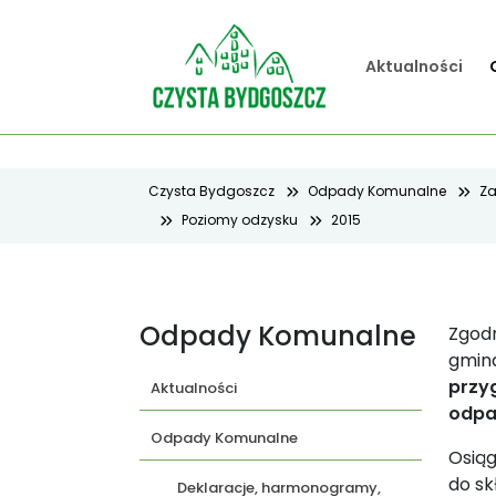
Aktualności
Czysta Bydgoszcz
Odpady Komunalne
Za
Poziomy odzysku
2015
Odpady Komunalne
Zgodn
gmina
przy
Aktualności
odpa
Odpady Komunalne
Osią
do sk
Deklaracje, harmonogramy,