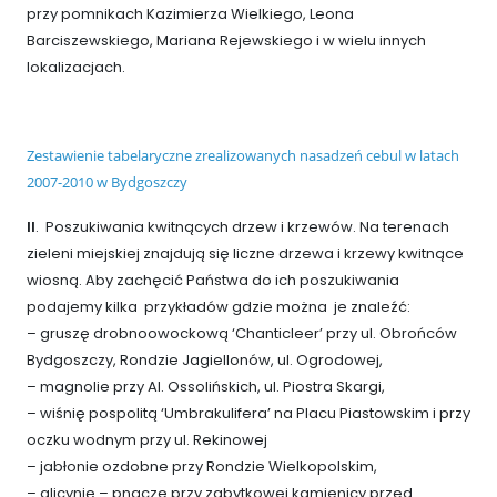
przy pomnikach Kazimierza Wielkiego, Leona
Barciszewskiego, Mariana Rejewskiego i w wielu innych
lokalizacjach.
Zestawienie tabelaryczne zrealizowanych nasadzeń cebul w latach
2007-2010 w Bydgoszczy
II
. Poszukiwania kwitnących drzew i krzewów. Na terenach
zieleni miejskiej znajdują się liczne drzewa i krzewy kwitnące
wiosną. Aby zachęcić Państwa do ich poszukiwania
podajemy kilka przykładów gdzie można je znaleźć:
– gruszę drobnoowockową ‘Chanticleer’ przy ul. Obrońców
Bydgoszczy, Rondzie Jagiellonów, ul. Ogrodowej,
– magnolie przy Al. Ossolińskich, ul. Piostra Skargi,
– wiśnię pospolitą ‘Umbrakulifera’ na Placu Piastowskim i przy
oczku wodnym przy ul. Rekinowej
– jabłonie ozdobne przy Rondzie Wielkopolskim,
– glicynię – pnącze przy zabytkowej kamienicy przed