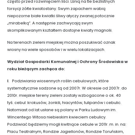
często przed rozwinięciem liści. Lśnią na tle bezlistnych
forsycji żółte kwiatostany. Swym zapachem wabią
niepozorne białe kwiatki śliwy ałyczy zwanej potocznie
„mirabelką”. A następnie zachwycają swym
skomplikowanym kształtem dostojne kwiaty magnolii.
Na terenach zieleni miejskiej można poszukiwać oznak
wiosny na wiele sposobów i w wielu lokalizacjach.
Wydział Gospodarki Komunalnej i Ochrony Środowiska w
roku bieżącym zachęca do:
I
. Podziwiania wiosennych roślin cebulowych, które
systematycznie sadzone są od 2007r. W okresie od 2007r. do
2010r. miejskie tereny zieleni zostały wzbogacone o ok. 40
tyś. cebul: krokusów, żonkili, hiacyntów, tulipanów i cebulic.
Natomiast od lat usłane są polany w Parku Ludowym im.
Wincentego Witosa niebieskim kwieciem cebulicy.
Podziwiać będziemy mogli kwitnące cebule w 2011r. m. in. na:
Placu Teatralnym, Rondzie Jagiellonów, Rondzie Toruńskim,