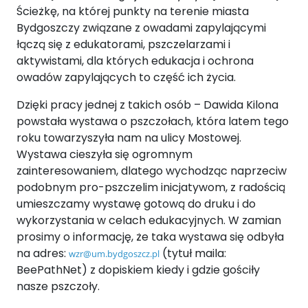
Ścieżkę, na której punkty na terenie miasta
Bydgoszczy związane z owadami zapylającymi
łączą się z edukatorami, pszczelarzami i
aktywistami, dla których edukacja i ochrona
owadów zapylających to część ich życia.
Dzięki pracy jednej z takich osób – Dawida Kilona
powstała wystawa o pszczołach, która latem tego
roku towarzyszyła nam na ulicy Mostowej.
Wystawa cieszyła się ogromnym
zainteresowaniem, dlatego wychodząc naprzeciw
podobnym pro-pszczelim inicjatywom, z radością
umieszczamy wystawę gotową do druku i do
wykorzystania w celach edukacyjnych. W zamian
prosimy o informację, że taka wystawa się odbyła
na adres:
(tytuł maila:
wzr@um.bydgoszcz.pl
BeePathNet) z dopiskiem kiedy i gdzie gościły
nasze pszczoły.