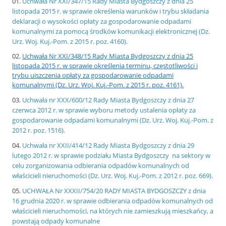
Uchwała Nr XXI/347/15 Rady Miasta Bydgoszczy z dnia 25
listopada 2015 r. w sprawie określenia warunków i trybu składania
deklaracji o wysokości opłaty za gospodarowanie odpadami
komunalnymi za pomocą środków komunikacji elektronicznej (Dz.
Urz. Woj. Kuj.-Pom. z 2015 r. poz. 4160).
Uchwała Nr XXI/348/15 Rady Miasta Bydgoszczy z dnia 25
listopada 2015 r. w sprawie określenia terminu, częstotliwości i
trybu uiszczenia opłaty za gospodarowanie odpadami
komunalnymi (Dz. Urz. Woj. Kuj.-Pom. z 2015 r. poz. 4161).
Uchwała nr XXX/600/12 Rady Miasta Bydgoszczy z dnia 27
czerwca 2012 r. w sprawie wyboru metody ustalenia opłaty za
gospodarowanie odpadami komunalnymi (Dz. Urz. Woj. Kuj.-Pom. z
2012 r. poz. 1516).
Uchwała nr XXII/414/12 Rady Miasta Bydgoszczy z dnia 29
lutego 2012 r. w sprawie podziału Miasta Bydgoszczy na sektory w
celu zorganizowania odbierania odpadów komunalnych od
właścicieli nieruchomości (Dz. Urz. Woj. Kuj.-Pom. z 2012 r. poz. 669).
UCHWAŁA Nr XXXII/754/20 RADY MIASTA BYDGOSZCZY z dnia
16 grudnia 2020 r. w sprawie odbierania odpadów komunalnych od
właścicieli nieruchomości, na których nie zamieszkują mieszkańcy, a
powstają odpady komunalne