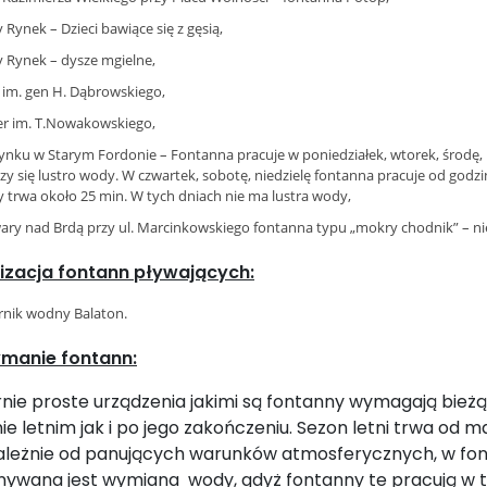
y Rynek – Dzieci bawiące się z gęsią,
y Rynek – dysze mgielne,
 im. gen H. Dąbrowskiego,
r im. T.Nowakowskiego,
ynku w Starym Fordonie – Fontanna pracuje w poniedziałek, wtorek, środę, p
zy się lustro wody. W czwartek, sobotę, niedzielę fontanna pracuje od godzi
y trwa około 25 min. W tych dniach nie ma lustra wody,
ary nad Brdą przy ul. Marcinkowskiego fontanna typu „mokry chodnik” – n
lizacja fontann pływających:
rnik wodny Balaton.
ymanie fontann:
nie proste urządzenia jakimi są fontanny wymagają bieżą
ie letnim jak i po jego zakończeniu. Sezon letni trwa od m
zależnie od panujących warunków atmosferycznych, w fo
ywana jest wymiana wody, gdyż fontanny te pracują w t