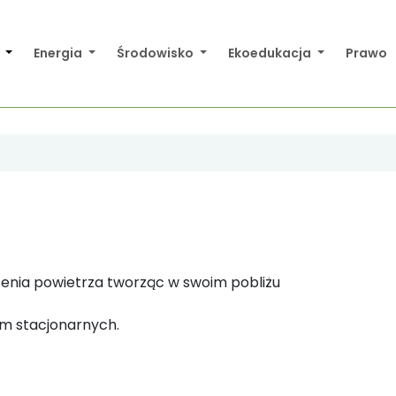
a
Energia
Środowisko
Ekoedukacja
Prawo
czenia powietrza tworząc w swoim pobliżu
em stacjonarnych.