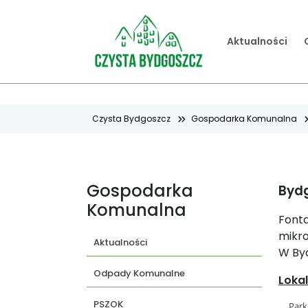
Aktualności
Czysta Bydgoszcz
Gospodarka Komunalna
Gospodarka
Bydg
Komunalna
Fonta
mikro
Aktualności
W Byd
Odpady Komunalne
Lokal
PSZOK
Park