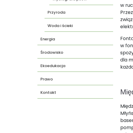
w ruc
Przez
Przyroda
związ
Woda i ścieki
elekt
Fonta
Energia
w fon
spoży
Środowisko
dla m
Ekoedukacja
każdą
Prawo
Mię
Kontakt
Międz
Młyńs
basen
pompo