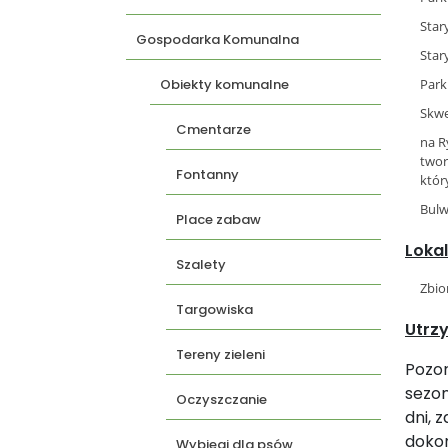
Star
Gospodarka Komunalna
Star
Obiekty komunalne
Park
Skwe
Cmentarze
na R
twor
Fontanny
któr
Bulw
Place zabaw
Loka
Szalety
Zbio
Targowiska
Utrz
Tereny zieleni
Pozor
sezon
Oczyszczanie
dni, 
dokon
Wybiegi dla psów