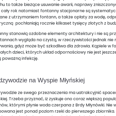
hu to także bieżące usuwanie awarii, naprawy zniszczonych
 cały rok natomiast fontanny stacjonarne są systematycz
ane z utrzymaniem fontann, a także opłaty za wodę, odp
ryczną pochłaniają rocznie kilkaset tysięcy złotych z bud
nny stanowią ozdobne elementy architektury i nie są pr
tannach wygląda na czystą, w rzeczywistości jednak nie n
wania, gdyż może być szkodliwa dla zdrowia. Kąpiele w f
ałych dzieci, których układ odpornościowy nie jest jeszcz
 poważną infekcję.
dzywodzie na Wyspie Młyńskiej
ywodzie ze swego przeznaczenia ma uatrakcyjnić space
kiej. Trzeba przyznać, iż zyskuje ono coraz większą popul
ów, którymi płynie woda czerpana z Brdy Młynówki. Nie 
wana jest ponad poziom rzeki do pierwszego zbiornika.