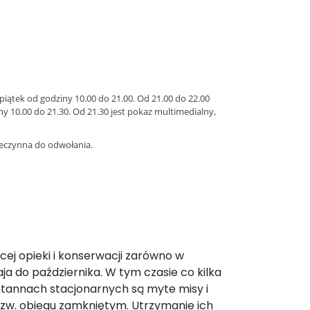
iątek od godziny 10.00 do 21.00. Od 21.00 do 22.00
ny 10.00 do 21.30. Od 21.30 jest pokaz multimedialny,
ieczynna do odwołania.
cej opieki i konserwacji zarówno w
aja do października. W tym czasie co kilka
ntannach stacjonarnych są myte misy i
zw. obiegu zamkniętym. Utrzymanie ich