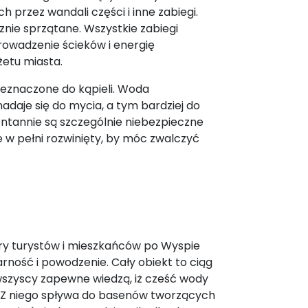
 przez wandali części i inne zabiegi.
nie sprzątane. Wszystkie zabiegi
rowadzenie ścieków i energię
żetu miasta.
zeznaczone do kąpieli. Woda
adaje się do mycia, a tym bardziej do
ontannie są szczególnie niebezpieczne
e w pełni rozwinięty, by móc zwalczyć
ry turystów i mieszkańców po Wyspie
arność i powodzenie. Cały obiekt to ciąg
wszyscy zapewne wiedzą, iż cześć wody
 Z niego spływa do basenów tworzących