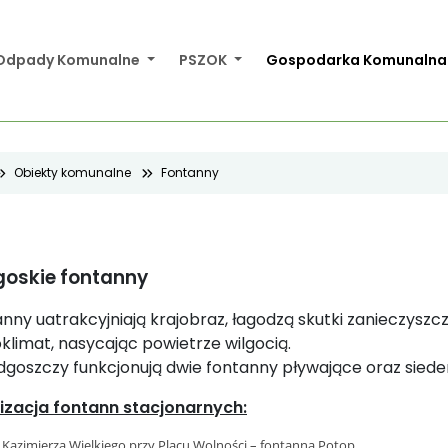
Odpady Komunalne
PSZOK
Gospodarka Komunaln
Obiekty komunalne
Fontanny
oskie fontanny
nny uatrakcyjniają krajobraz, łagodzą skutki zanieczysz
klimat, nasycając powietrze wilgocią.
goszczy funkcjonują dwie fontanny pływające oraz sied
izacja fontann stacjonarnych:
 Kazimierza Wielkiego przy Placu Wolności – fontanna Potop,