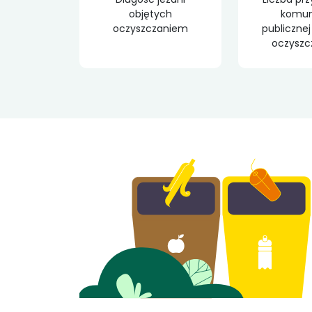
objętych
komuni
oczyszczaniem
publicznej
oczysz