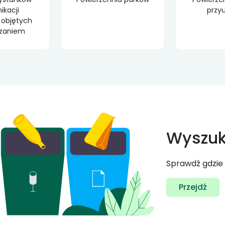
kacji
przyu
 objętych
czaniem
Wyszuk
Sprawdź gdzie
Przejdź