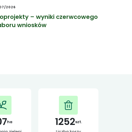
/07/2026
koprojekty – wyniki czerwcowego
aboru wniosków
07
1252
ha
szt.
nia zieleni
Liczba koszy