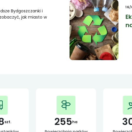
16
dsze Bydgoszczanki i
E
zobaczyć, jak miasto w
n
8
255
3
szt.
ha
zystanków
Powierzchnia parków
Powierzch