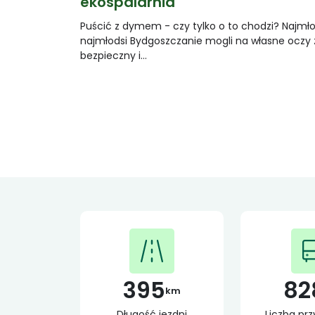
ekospalarnia
Puścić z dymem - czy tylko o to chodzi? Najmło
najmłodsi Bydgoszczanie mogli na własne oczy 
bezpieczny i…
395
82
km
Długość jezdni
Liczba pr