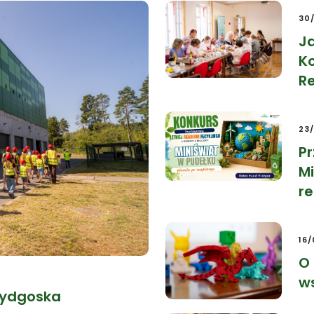
30
J
Ko
Re
23
P
Mi
re
16
O 
w
 bydgoska