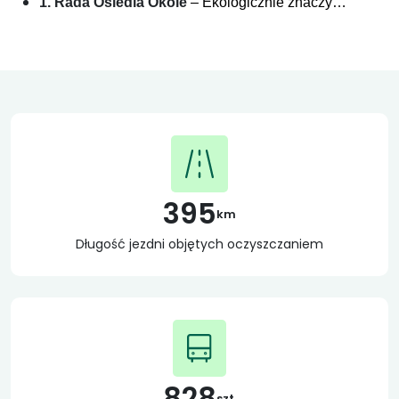
1. Rada Osiedla Okole
– Ekologicznie znaczy…
395
km
Długość jezdni objętych oczyszczaniem
828
szt.