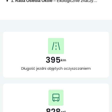
1. Rada Osiedla Okole
– Ekologicznie znaczy…
395
km
Długość jezdni objętych oczyszczaniem
828
szt.