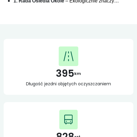
1. Rada Osiedla Okole
– Ekologicznie znaczy…
395
km
Długość jezdni objętych oczyszczaniem
828
szt.