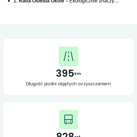
1. Rada Osiedla Okole
– Ekologicznie znaczy…
395
km
Długość jezdni objętych oczyszczaniem
828
szt.