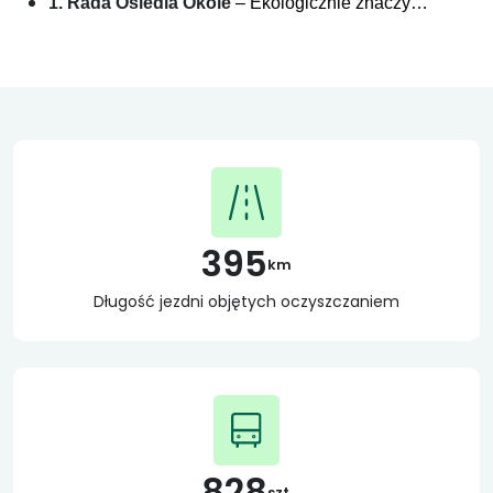
1. Rada Osiedla Okole
– Ekologicznie znaczy…
395
km
Długość jezdni objętych oczyszczaniem
828
szt.