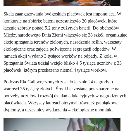
Skala zaangażowania bydgoskich placówek jest imponująca. W
konkursie na zbiórkę baterii uczestniczyło 20 placówek, które
łącznie zebrały ponad 5,2 tony zużytych baterii. Do obchodów
Międzynarodowego Dnia Ziemi włączyło się 38 szkół, organizując
akcje sprzątania terenów zielonych, nasadzenia roślin, warsztaty
ekologiczne oraz zajęcia poświęcone segregacji odpadów. W
ramach akcji wydano 3 tysiące worków na odpady. Z kolei w
Sprzątaniu Świata udział wzięło blisko 4,5 tysiąca uczniów z 33
placówek, którym przekazano niemal 4 tysiące worków.
Podczas EkoGali wręczonych zostało łącznie 24 nagrody o
wartości 35 tysięcy złotych. Środki te zostaną przeznaczone na
potrzeby uczniów i rozwój działań edukacyjnych w nagrodzonych
placówkach. Wszyscy laureaci otrzymali również pamiątkowe
dyplomy, a uczestnicy wydarzenia – ekologiczne upominki.