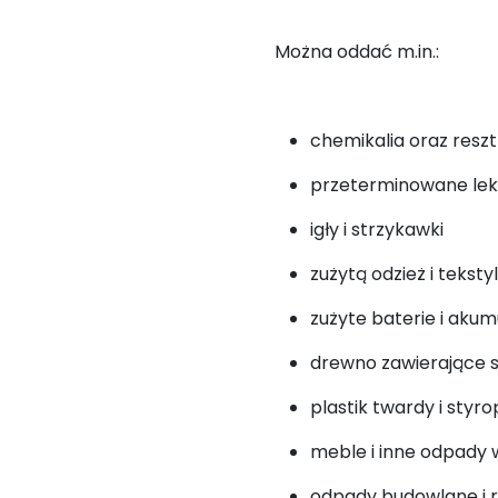
Można oddać m.in.:
chemikalia oraz resztk
przeterminowane lek
igły i strzykawki
zużytą odzież i tekstyl
zużyte baterie i akum
drewno zawierające 
plastik twardy i styr
meble i inne odpady
odpady budowlane i 