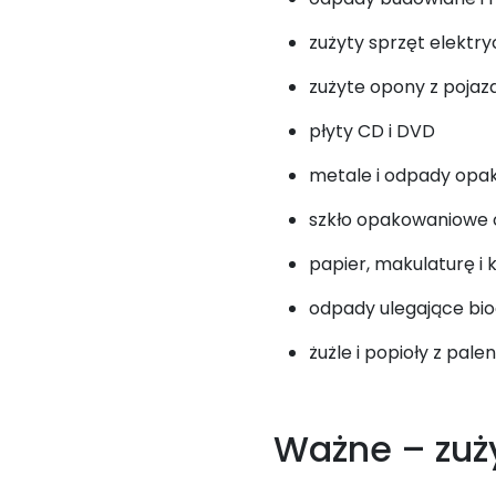
zużyty sprzęt elektry
zużyte opony z pojaz
płyty CD i DVD
metale i odpady opa
szkło opakowaniowe or
papier, makulaturę i 
odpady ulegające bio
żużle i popioły z pal
Ważne – zuży