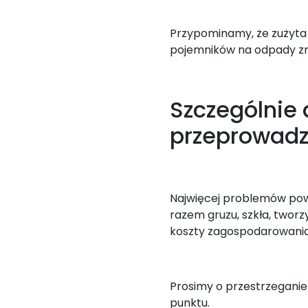
Przypominamy, że zużyta o
pojemników na odpady z
Szczególnie
przeprowad
Najwięcej problemów pow
razem gruzu, szkła, twor
koszty zagospodarowania
Prosimy o przestrzegani
punktu.