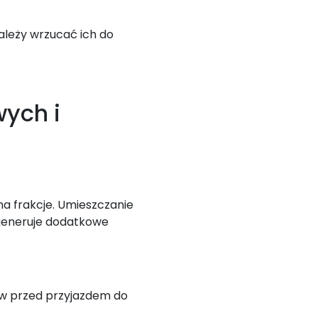
należy wrzucać ich do
ych i
a frakcje. Umieszczanie
 generuje dodatkowe
ów przed przyjazdem do