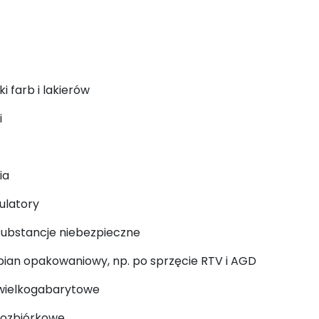
i farb i lakierów
i
ia
ulatory
substancje niebezpieczne
opian opakowaniowy, np. po sprzęcie RTV i AGD
 wielkogabarytowe
rozbiórkowe