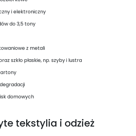
czny i elektroniczny
dów do 3,5 tony
kowaniowe z metali
az szkło płaskie, np. szyby i lustra
kartony
degradacji
enisk domowych
te tekstylia i odzież