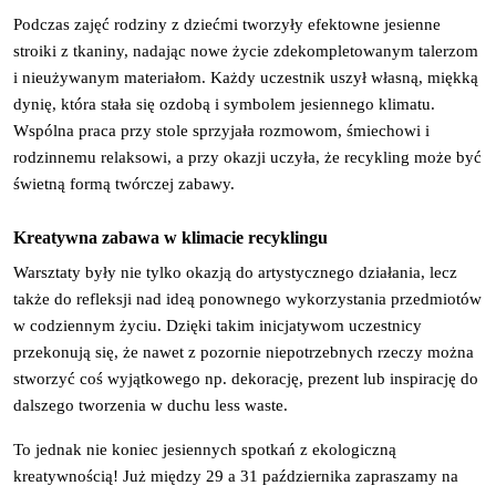
Podczas zajęć rodziny z dziećmi tworzyły efektowne jesienne 
stroiki z tkaniny, nadając nowe życie zdekompletowanym talerzom 
i nieużywanym materiałom. Każdy uczestnik uszył własną, miękką 
dynię, która stała się ozdobą i symbolem jesiennego klimatu. 
Wspólna praca przy stole sprzyjała rozmowom, śmiechowi i 
rodzinnemu relaksowi, a przy okazji uczyła, że recykling może być 
świetną formą twórczej zabawy.
Kreatywna zabawa w klimacie recyklingu
Warsztaty były nie tylko okazją do artystycznego działania, lecz 
także do refleksji nad ideą ponownego wykorzystania przedmiotów 
w codziennym życiu. Dzięki takim inicjatywom uczestnicy 
przekonują się, że nawet z pozornie niepotrzebnych rzeczy można 
stworzyć coś wyjątkowego np. dekorację, prezent lub inspirację do 
dalszego tworzenia w duchu less waste.
To jednak nie koniec jesiennych spotkań z ekologiczną 
kreatywnością! Już między 29 a 31 października zapraszamy na 