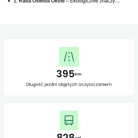
1. Rada Osiedla Okole
– Ekologicznie znaczy…
395
km
Długość jezdni objętych oczyszczaniem
828
szt.