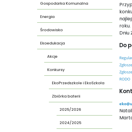
Gospodarka Komunalna
Przyp
konk
Energia
najle
roku.
Środowisko
Dniu 
Ekoedukacja
Do p
Akcje
Regula
Zgłosz
Konkursy
Zgłosze
RODO
EkoPrzedszkole i EkoSzkoła
Kon
Zbiórka baterii
eko@u
2025/2026
Natal
Marta
2024/2025