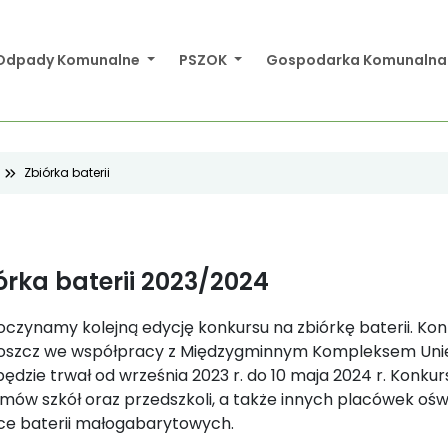
Odpady Komunalne
PSZOK
Gospodarka Komunaln
Zbiórka baterii
órka baterii 2023/2024
czynamy kolejną edycję konkursu na zbiórkę baterii. Kon
oszcz we współpracy z Międzygminnym Kompleksem Unies
i będzie trwał od września 2023 r. do 10 maja 2024 r. Konk
mów szkół oraz przedszkoli, a także innych placówek oś
ce baterii małogabarytowych.