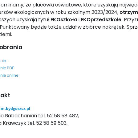
ominamy, że placówki oświatowe, które uzyskają najwięce
ursów ekologicznych w roku szkolnym 2023/2024,
otrzym
pszych uzyskają tytuł
EKOszkoła
i
EKOprzedszkole.
Przyz
 Punktowany będzie także udział w zbiórce nakrętek, Sp
Ziemi.
obrania
min
enie PDF
nie online
takt
m.bydgoszcz.pl
ia Babachanian tel. 52 58 58 482,
 Krawczyk tel. 52 58 59 503,