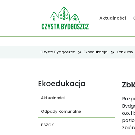
Aktualności
Czysta Bydgoszcz
Ekoedukacja
Konkursy
Ekoedukacja
Zbi
Aktualności
Rozpo
Bydg
Odpady Komunalne
o.o. 
pozio
PSZOK
zbiór